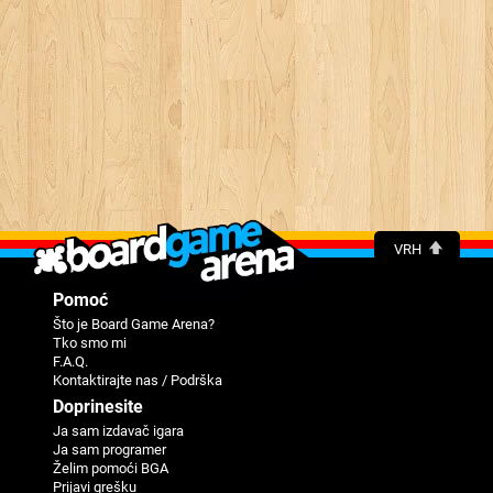
VRH
Pomoć
Što je Board Game Arena?
Tko smo mi
F.A.Q.
Kontaktirajte nas / Podrška
Doprinesite
Ja sam izdavač igara
Ja sam programer
Žеlim pomoći BGA
Priјavi grеšku