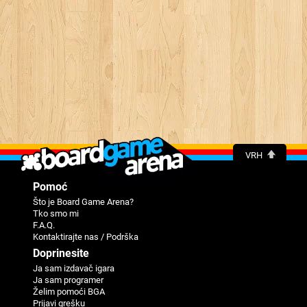
VRH
Pomoć
Što je Board Game Arena?
Tko smo mi
F.A.Q.
Kontaktirajte nas / Podrška
Doprinesite
Ja sam izdavač igara
Ja sam programer
Žеlim pomoći BGA
Priјavi grеšku