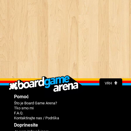
VRH
Pomoć
Što je Board Game Arena?
Tko smo mi
F.A.Q.
Kontaktirajte nas / Podrška
Doprinesite