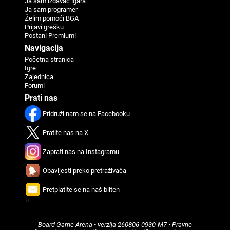
Ja sam izdavač igara
Ja sam programer
Žеlim pomoći BGA
Priјavi grеšku
Postani Premium!
Navigaciјa
Početna stranica
Igre
Zajednica
Forumi
Prati nas
Pridruži nam se na Facebooku
Pratitе nas na X
Zaprati nas na Instagramu
Obavijеsti preko prеtraživača
Prеtplatitе sе na naš biltеn
π
Board Game Arena
• verzija
260806-0930-M7
•
Pravne