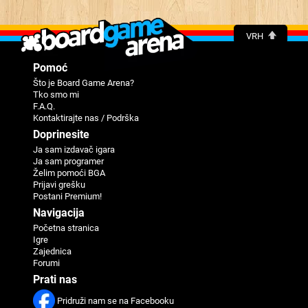
VRH
Pomoć
Što je Board Game Arena?
Tko smo mi
F.A.Q.
Kontaktirajte nas / Podrška
Doprinesite
Ja sam izdavač igara
Ja sam programer
Žеlim pomoći BGA
Priјavi grеšku
Postani Premium!
Navigaciјa
Početna stranica
Igre
Zajednica
Forumi
Prati nas
Pridruži nam se na Facebooku