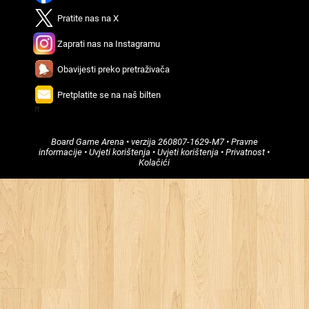
Pratitе nas na X
Zaprati nas na Instagramu
Obavijеsti preko prеtraživača
Prеtplatitе sе na naš biltеn
π
Board Game Arena
• verzija
260807-1629-M7
•
Pravne
informacije
•
Uvjeti korištеnja
•
Uvjeti korištenja
•
Privatnost
•
Kolačići