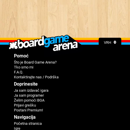
VRH
Pomoć
Što je Board Game Arena?
Tko smo mi
F.A.Q.
Kontaktirajte nas / Podrška
Doprinesite
Ja sam izdavač igara
Ja sam programer
Žеlim pomoći BGA
Priјavi grеšku
Postani Premium!
Navigaciјa
Početna stranica
Igre