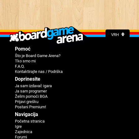
VRH
Pomoć
Što je Board Game Arena?
Tko smo mi
F.A.Q.
Kontaktirajte nas / Podrška
Doprinesite
Ja sam izdavač igara
Ja sam programer
Žеlim pomoći BGA
Priјavi grеšku
Postani Premium!
Navigaciјa
Početna stranica
Igre
Zajednica
Forumi