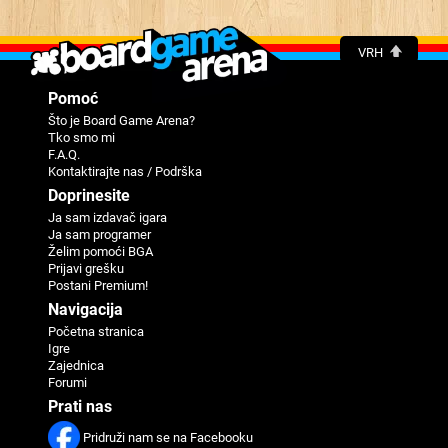
VRH
Pomoć
Što je Board Game Arena?
Tko smo mi
F.A.Q.
Kontaktirajte nas / Podrška
Doprinesite
Ja sam izdavač igara
Ja sam programer
Žеlim pomoći BGA
Priјavi grеšku
Postani Premium!
Navigaciјa
Početna stranica
Igre
Zajednica
Forumi
Prati nas
Pridruži nam se na Facebooku