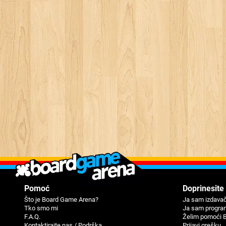
Pomoć
Doprinesite
Što je Board Game Arena?
Ja sam izdavač
Tko smo mi
Ja sam progra
F.A.Q.
Žеlim pomoći 
Kontaktirajte nas / Podrška
Priјavi grеšku