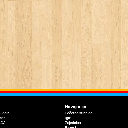
Navigaciјa
 igara
Početna stranica
mer
Igre
BGA
Zajednica
Forumi