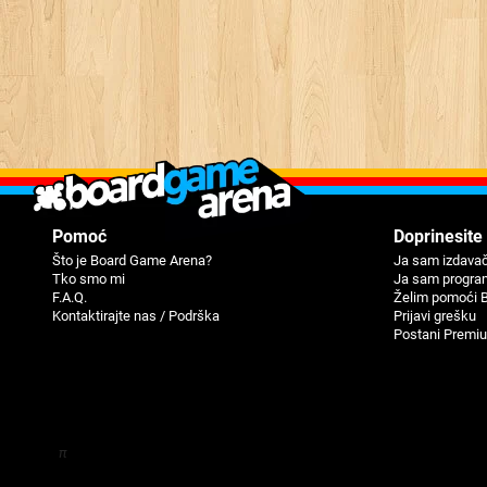
Pomoć
Doprinesite
Što je Board Game Arena?
Ja sam izdavač
Tko smo mi
Ja sam progra
F.A.Q.
Žеlim pomoći 
Kontaktirajte nas / Podrška
Priјavi grеšku
Postani Premi
π