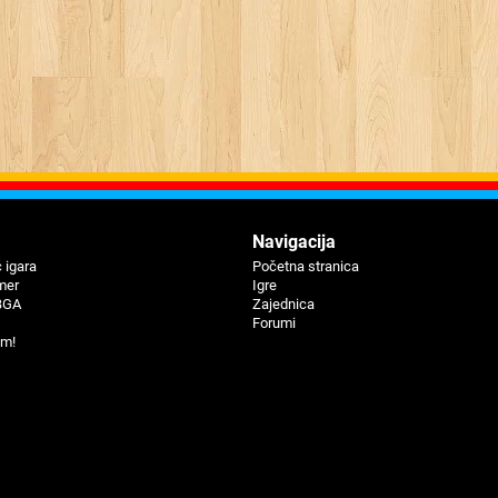
Navigaciјa
 igara
Početna stranica
mer
Igre
BGA
Zajednica
Forumi
um!