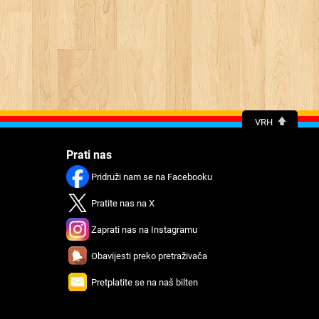
VRH
Prati nas
Pridruži nam se na Facebooku
Pratitе nas na X
Zaprati nas na Instagramu
Obavijеsti preko prеtraživača
Prеtplatitе sе na naš biltеn