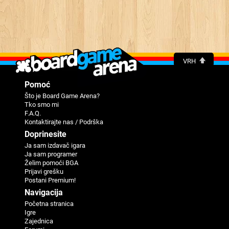
VRH
Pomoć
Što je Board Game Arena?
Tko smo mi
F.A.Q.
Kontaktirajte nas / Podrška
Doprinesite
Ja sam izdavač igara
Ja sam programer
Žеlim pomoći BGA
Priјavi grеšku
Postani Premium!
Navigaciјa
Početna stranica
Igre
Zajednica