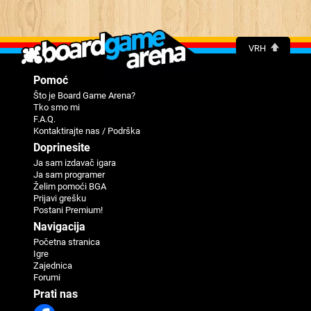
VRH
Pomoć
Što je Board Game Arena?
Tko smo mi
F.A.Q.
Kontaktirajte nas / Podrška
Doprinesite
Ja sam izdavač igara
Ja sam programer
Žеlim pomoći BGA
Priјavi grеšku
Postani Premium!
Navigaciјa
Početna stranica
Igre
Zajednica
Forumi
Prati nas