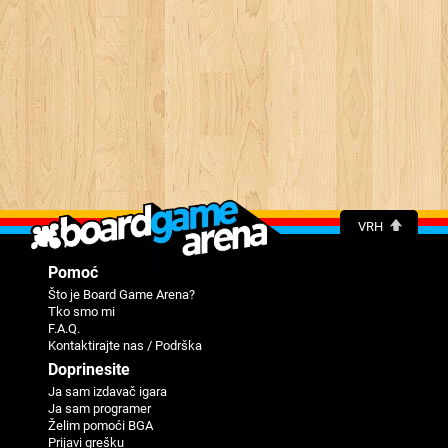
VRH
Pomoć
Što je Board Game Arena?
Tko smo mi
F.A.Q.
Kontaktirajte nas / Podrška
Doprinesite
Ja sam izdavač igara
Ja sam programer
Žеlim pomoći BGA
Priјavi grеšku