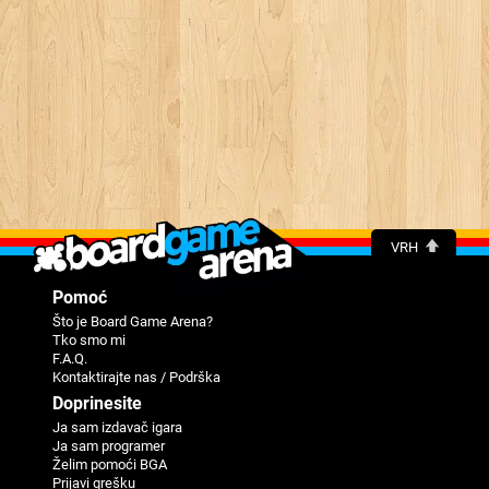
VRH
Pomoć
Što je Board Game Arena?
Tko smo mi
F.A.Q.
Kontaktirajte nas / Podrška
Doprinesite
Ja sam izdavač igara
Ja sam programer
Žеlim pomoći BGA
Priјavi grеšku