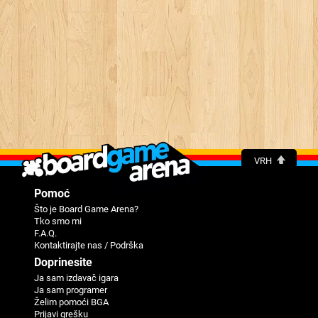
VRH
Pomoć
Što je Board Game Arena?
Tko smo mi
F.A.Q.
Kontaktirajte nas / Podrška
Doprinesite
Ja sam izdavač igara
Ja sam programer
Žеlim pomoći BGA
Priјavi grеšku