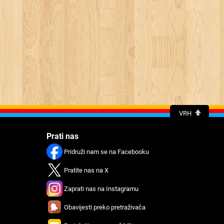
VRH
Prati nas
Pridruži nam se na Facebooku
Pratitе nas na X
Zaprati nas na Instagramu
Obavijеsti preko prеtraživača