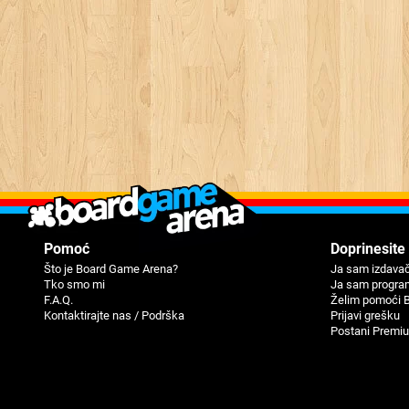
Pomoć
Doprinesite
Što je Board Game Arena?
Ja sam izdavač
Tko smo mi
Ja sam progra
F.A.Q.
Žеlim pomoći 
Kontaktirajte nas / Podrška
Priјavi grеšku
Postani Premi