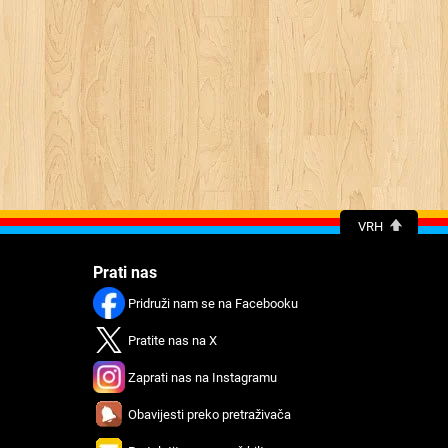
VRH
Prati nas
Pridruži nam se na Facebooku
Pratitе nas na X
Zaprati nas na Instagramu
Obavijеsti preko prеtraživača