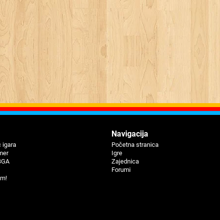
Navigaciјa
 igara
Početna stranica
mer
Igre
BGA
Zajednica
Forumi
um!