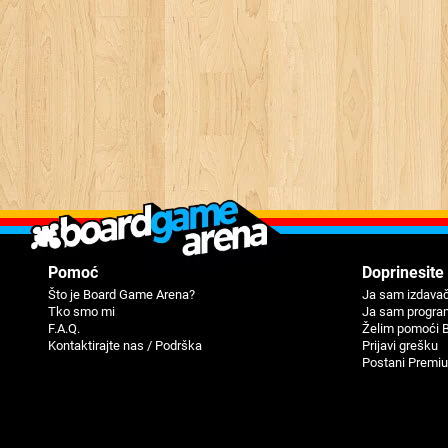
Pomoć
Doprinesite
Što je Board Game Arena?
Ja sam izdavač
Tko smo mi
Ja sam progra
F.A.Q.
Žеlim pomoći 
Kontaktirajte nas / Podrška
Priјavi grеšku
Postani Premi