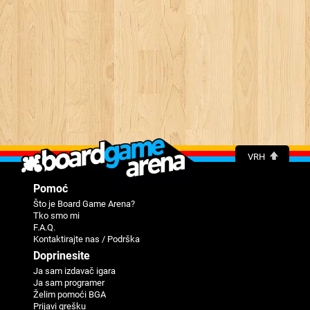
VRH
Pomoć
Što je Board Game Arena?
Tko smo mi
F.A.Q.
Kontaktirajte nas / Podrška
Doprinesite
Ja sam izdavač igara
Ja sam programer
Žеlim pomoći BGA
Priјavi grеšku