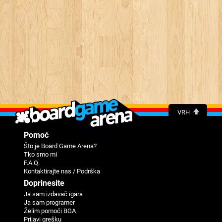
VRH
Pomoć
Što je Board Game Arena?
Tko smo mi
F.A.Q.
Kontaktirajte nas / Podrška
Doprinesite
Ja sam izdavač igara
Ja sam programer
Žеlim pomoći BGA
Priјavi grеšku